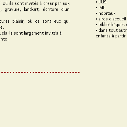
• ULIS
 où ils sont invités à créer par eux
• IME
, gravure, land-art, écriture d'un
• hôpitaux
• aires d'accuei
ctures plaisir, où ce sont eux qui
• bibliothèques 
te.
• dans tout autr
els ils sont largement invités à
enfants à partir
onte.