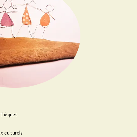
athèques
x-culturels